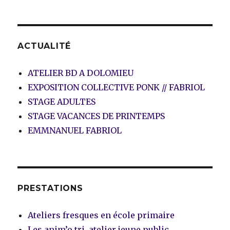
PAG
des
E
SUIV
articles
ANT
E
ACTUALITÉ
ATELIER BD A DOLOMIEU
EXPOSITION COLLECTIVE PONK // FABRIOL
STAGE ADULTES
STAGE VACANCES DE PRINTEMPS
EMMNANUEL FABRIOL
PRESTATIONS
Ateliers fresques en école primaire
Les anim’o tri, atelier jeune public