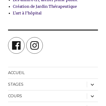
Création de Jardin Thérapeutique
L’art à l’hôpital
Facebook
Instagram
ACCUEIL
ouvrir
STAGES
le
sous-
menu
ouvrir
COURS
le
sous-